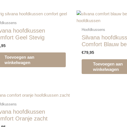
fdkussens
lvana hoofdkussen
Hoofdkussens
mfort Geel Stevig
Silvana hoofdkus
Comfort Blauw bee
,95
€
79,95
Toevoegen aan
winkelwagen
Toevoegen aan
winkelwagen
fdkussens
lvana hoofdkussen
mfort Oranje zacht