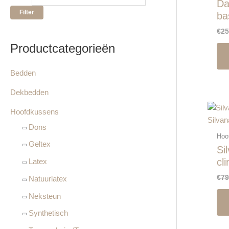
Da
j
j
r
Filter
ba
s
s
:
€
25
Productcategorieën
Bedden
Dekbedden
Hoofdkussens
Silvan
Dons
Hoo
Geltex
Si
cl
Latex
€
79
Natuurlatex
Neksteun
Synthetisch