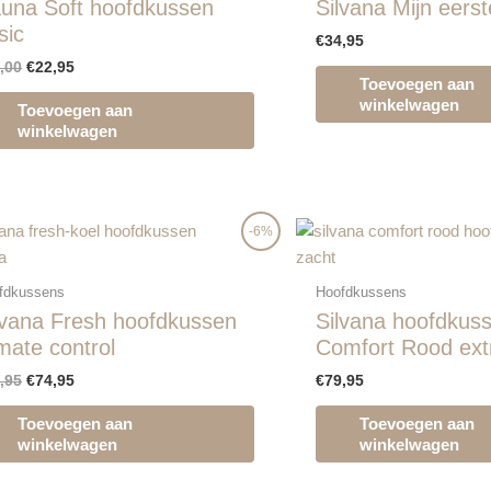
una Soft hoofdkussen
Silvana Mijn eers
sic
€
34,95
,00
€
22,95
Toevoegen aan
winkelwagen
Toevoegen aan
winkelwagen
Oorspronkelijke
Huidige
-6%
prijs
prijs
a
was:
is:
€79,95.
€74,95.
fdkussens
Hoofdkussens
lvana Fresh hoofdkussen
Silvana hoofdkus
imate control
Comfort Rood ext
,95
€
74,95
€
79,95
Toevoegen aan
Toevoegen aan
winkelwagen
winkelwagen