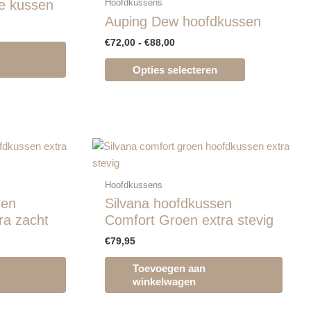
te kussen
Hoofdkussens
meerdere
Auping Dew hoofdkussen
variaties.
€
72,00
-
€
88,00
Deze
optie
Opties selecteren
kan
gekozen
worden
op
de
productpagina
Hoofdkussens
sen
Silvana hoofdkussen
ra zacht
Comfort Groen extra stevig
€
79,95
Toevoegen aan
winkelwagen