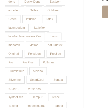
€
79
dons
Ducky Dons
Eastborn
excellent
Geltex
Goldline
Groen
Infusion
Latex
lattenbodem
Lattoflex
lattoflex latex matras Zen
Lotus
mahoton
Matras
natuurlatex
Original
Polydaun
Prestige
Pro
Pro Plus
Pullman
PuurNatuur
Silvana
Silverline
SmartCool
Sonata
support
symphony
synthetisch
Tempur
Tencel
Texeler
topdekmatras
topper