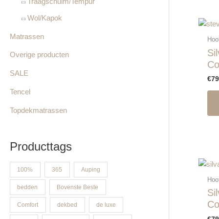
Traagschuim/Tempur
Wol/Kapok
Matrassen
Hoo
Si
Overige producten
Co
SALE
€
79
Tencel
Topdekmatrassen
Producttags
100%
365
Auping
Hoo
bedden
Bovenste Beste
Si
Co
Comfort
dekbed
de luxe