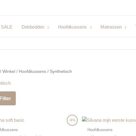
SALE
Dekbedden
Hoofdkussens
Matrassen
/
Winkel
/
Hoofdkussens
/ Synthetisch
tisch
Filter
Oorspronkelijke
Huidige
-8%
prijs
prijs
was:
is:
fdkussens
Hoofdkussens
€25,00.
€22,95.