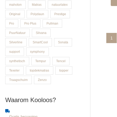
mahoton
Matras
natuurlatex
Original
Polydaun
Prestige
Pro
Pro Plus
Pullman
PuurNatuur
Silvana
1
Silverline
SmartCool
Sonata
support
symphony
synthetisch
Tempur
Tencel
Texeler
topdekmatras
topper
Traagschuim
Zenzo
Waarom Kooloos?
Gratis bezorging