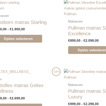
de
Prijsklasse:
Prij
Dit
€850,00
€899
productpagina
product
orn
tot
tot
heeft
€1.900,00
Pullman
€2.0
rassen
meerdere
stborn matras Starling
Matrassen
variaties.
Pullman matras Si
0,00
-
€
1.900,00
Deze
Excellence
optie
Opties selecteren
€
899,00
-
€
2.098,00
kan
gekozen
Opties selectere
worden
op
de
productpagina
Prijsklasse:
Prij
Dit
-10%
€949,00
€999
product
Pullman
tot
tot
ex
heeft
€2.699,00
€2.2
ttoflex matras Geltex
Matrassen
meerdere
llness
Pullman matras Si
variaties.
Luxury
9,00
-
€
2.699,00
Deze
€
999,00
-
€
2.298,00
optie