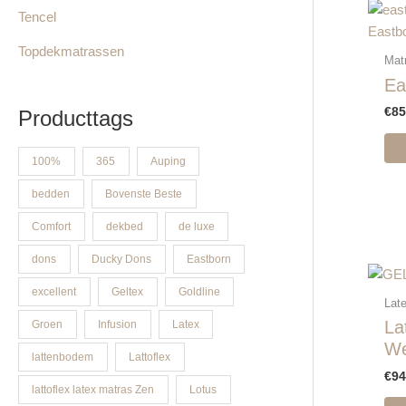
Tencel
Eastb
Topdekmatrassen
Mat
Ea
€
85
Producttags
100%
365
Auping
bedden
Bovenste Beste
Comfort
dekbed
de luxe
dons
Ducky Dons
Eastborn
excellent
Geltex
Goldline
Lat
La
Groen
Infusion
Latex
We
lattenbodem
Lattoflex
€
94
lattoflex latex matras Zen
Lotus