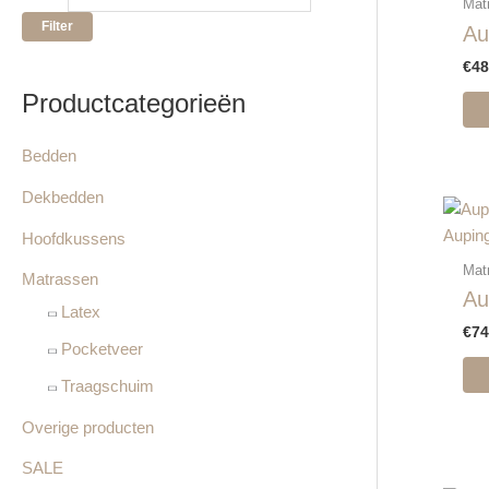
Mat
j
j
r
Filter
Au
s
s
:
€
48
Productcategorieën
Bedden
Dekbedden
Aupin
Hoofdkussens
Mat
Matrassen
Au
Latex
€
74
Pocketveer
Traagschuim
Overige producten
SALE