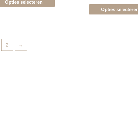
Opties selecteren
kan
Opties selectere
gekozen
worden
op
de
productpagina
2
→