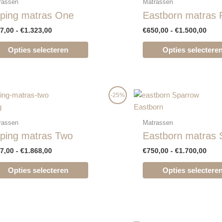
rassen
Matrassen
meerdere
ping matras One
Eastborn matras 
variaties.
7,00
-
€
1.323,00
€
650,00
-
€
1.500,00
Deze
optie
Opties selecteren
Opties selectere
kan
gekozen
worden
op
Prijsklasse:
Prij
Dit
-25%
€747,00
€750
de
product
g
Eastborn
tot
tot
productpagina
heeft
€1.868,00
€1.7
rassen
Matrassen
meerdere
ping matras Two
Eastborn matras 
variaties.
7,00
-
€
1.868,00
€
750,00
-
€
1.700,00
Deze
optie
Opties selecteren
Opties selectere
kan
gekozen
worden
op