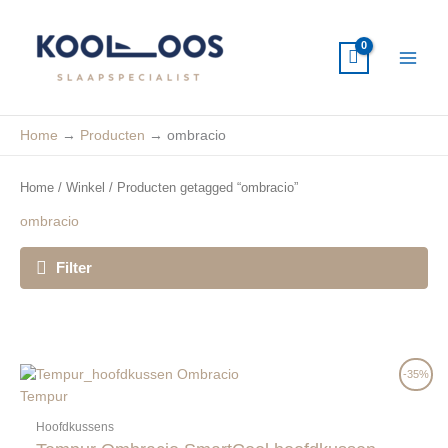
Ga
naar
de
inhoud
Home
Producten
ombracio
Home
/
Winkel
/ Producten getagged “ombracio”
ombracio
Filter
Oorspronkelijke
Huidige
-35%
prijs
prijs
Tempur
was:
is:
€219,00.
€143,00.
Hoofdkussens