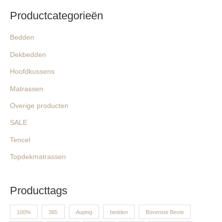
s
s
:
Productcategorieën
Bedden
Dekbedden
Hoofdkussens
Matrassen
Overige producten
SALE
Tencel
Topdekmatrassen
Producttags
100%
365
Auping
bedden
Bovenste Beste