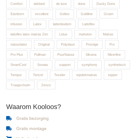
Comfort
dekbed
de luxe
dons
Ducky Dons
Eastborn
excellent
Geltex
Goldline
Groen
Infusion
Latex
lattenbodem
Lattoflex
lattoflex latex matras Zen
Lotus
mahoton
Matras
natuurlatex
Original
Polydaun
Prestige
Pro
Pro Plus
Pullman
PuurNatuur
Silvana
Silverline
SmartCool
Sonata
support
symphony
synthetisch
Tempur
Tencel
Texeler
topdekmatras
topper
Traagschuim
Zenzo
Waarom Kooloos?
Gratis bezorging
Gratis montage