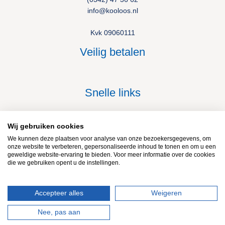
info@kooloos.nl
Kvk 09060111
Veilig betalen
Snelle links
Bestellingen
Accountgegevens
Wij gebruiken cookies
Algemene Voorwaarden Webshop
We kunnen deze plaatsen voor analyse van onze bezoekersgegevens, om
onze website te verbeteren, gepersonaliseerde inhoud te tonen en om u een
terug naar de kooloos website →
geweldige website-ervaring te bieden. Voor meer informatie over de cookies
die we gebruiken opent u de instellingen.
Accepteer alles
Weigeren
Copyright © 2026 Kooloos
Nee, pas aan