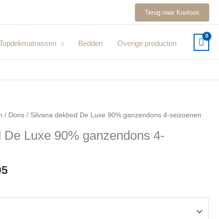
Terug naar Kooloos
Topdekmatrassen
Bedden
Overige producten
Prijsklasse:
n
/
Dons
/ Silvana dekbed De Luxe 90% ganzendons 4-seizoenen
€449,95
d De Luxe 90% ganzendons 4-
tot
€929,95
95