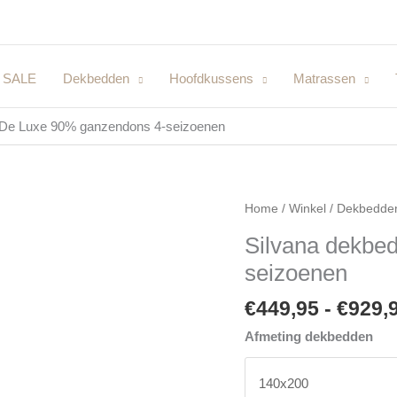
SALE
Dekbedden
Hoofdkussens
Matrassen
 De Luxe 90% ganzendons 4-seizoenen
Silvana
Home
/
Winkel
/
Dekbedde
dekbed
Silvana dekbe
De
seizoenen
Luxe
90%
€
449,95
-
€
929,
ganzendons
4-
Afmeting dekbedden
seizoenen
aantal