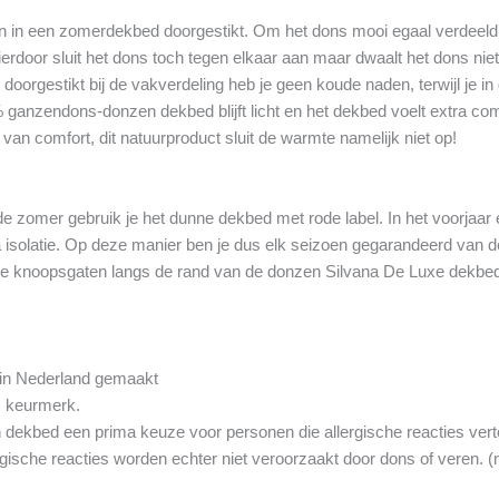
 in een zomerdekbed doorgestikt. Om het dons mooi egaal verdeeld in
rdoor sluit het dons toch tegen elkaar aan maar dwaalt het dons niet
doorgestikt bij de vakverdeling heb je geen koude naden, terwijl je in 
 ganzendons-donzen dekbed blijft licht en het dekbed voelt extra comf
an comfort, dit natuurproduct sluit de warmte namelijk niet op!
e zomer gebruik je het dunne dekbed met rode label. In het voorjaar 
a isolatie. Op deze manier ben je dus elk seizoen gegarandeerd van d
n de knoopsgaten langs de rand van de donzen Silvana De Luxe dekbe
in Nederland gemaakt
s keurmerk.
en dekbed een prima keuze voor personen die allergische reacties ver
ische reacties worden echter niet veroorzaakt door dons of veren. (mi