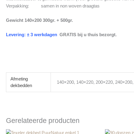
Verpakking: samen in non woven draagtas
Gewicht 140×200 300gr. + 500gr.
Levering: ± 3 werkdagen
GRATIS bij u thuis bezorgt.
Afmeting
140×200, 140×220, 200×220, 240×200,
dekbedden
Gerelateerde producten
Prijsklasse:
Dit