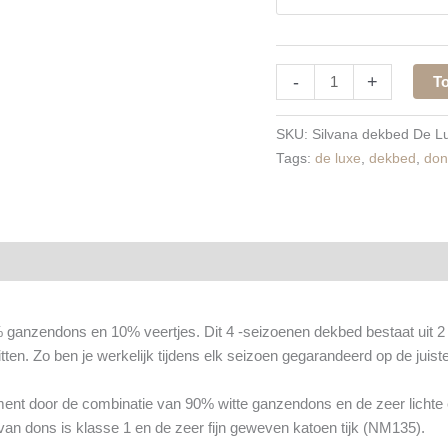
-
+
T
SKU:
Silvana dekbed De L
Tags:
de luxe
,
dekbed
,
don
ganzendons en 10% veertjes. Dit 4 -seizoenen dekbed bestaat uit 2 d
itten. Zo ben je werkelijk tijdens elk seizoen gegarandeerd op de jui
t door de combinatie van 90% witte ganzendons en de zeer lichte en 
an dons is klasse 1 en de zeer fijn geweven katoen tijk (NM135).