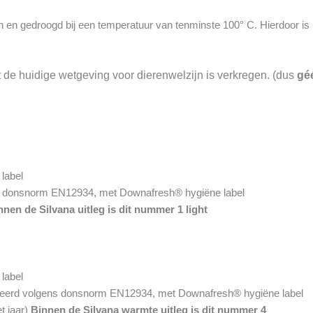
n en gedroogd bij een temperatuur van tenminste 100° C. Hierdoor i
de huidige wetgeving voor dierenwelzijn is verkregen. (dus
gé
label
onsnorm EN12934, met Downafresh® hygiëne label
nnen de Silvana uitleg is dit nummer 1 light
label
d volgens donsnorm EN12934, met Downafresh® hygiëne label
t jaar)
Binnen de Silvana warmte uitleg is dit nummer 4