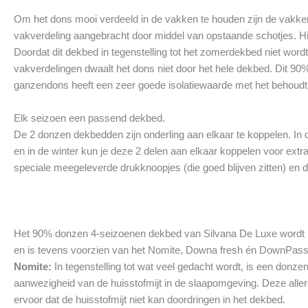
Om het dons mooi verdeeld in de vakken te houden zijn de vakken
vakverdeling aangebracht door middel van opstaande schotjes. Hie
Doordat dit dekbed in tegenstelling tot het zomerdekbed niet wordt 
vakverdelingen dwaalt het dons niet door het hele dekbed. Dit 90%
ganzendons heeft een zeer goede isolatiewaarde met het behoudt v
Elk seizoen een passend dekbed.
De 2 donzen dekbedden zijn onderling aan elkaar te koppelen. In d
en in de winter kun je deze 2 delen aan elkaar koppelen voor extr
speciale meegeleverde drukknoopjes (die goed blijven zitten) e
Het 90% donzen 4-seizoenen dekbed van Silvana De Luxe wordt 
en is tevens voorzien van het Nomite, Downa fresh én DownPas
Nomite:
In tegenstelling tot wat veel gedacht wordt, is een donz
aanwezigheid van de huisstofmijt in de slaapomgeving. Deze allerg
ervoor dat de huisstofmijt niet kan doordringen in het dekbed.