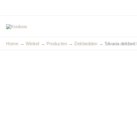
Ga
naar
de
inhoud
Home
Winkel
Producten
Dekbedden
Silvana dekbed