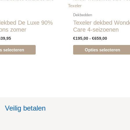
€209,95
€195,00
product
Texeler
tot
tot
heeft
€439,95
€659,00
Dekbedden
meerdere
 dekbed De Luxe 90%
Texeler dekbed Wond
variaties.
ons zomer
Care 4-seizoenen
Deze
439,95
€
195,00
-
€
659,00
optie
kan
s selecteren
Opties selecteren
gekozen
worden
op
de
productpagina
Veilig betalen