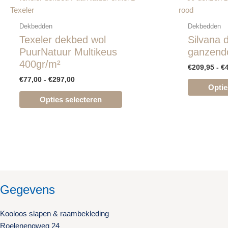
€77,00
product
Texeler
tot
heeft
€297,00
Dekbedden
Dekbedden
meerdere
Texeler dekbed wol
Silvana
variaties.
PuurNatuur Multikeus
ganzend
Deze
400gr/m²
€
209,95
-
€
optie
€
77,00
-
€
297,00
kan
Optie
gekozen
Opties selecteren
worden
op
de
productpagina
Gegevens
Kooloos slapen & raambekleding
Roelenengweg 24