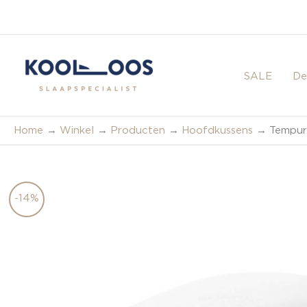
Ga
naar
de
inhoud
SALE
De
Home
Winkel
Producten
Hoofdkussens
Tempur
-14%