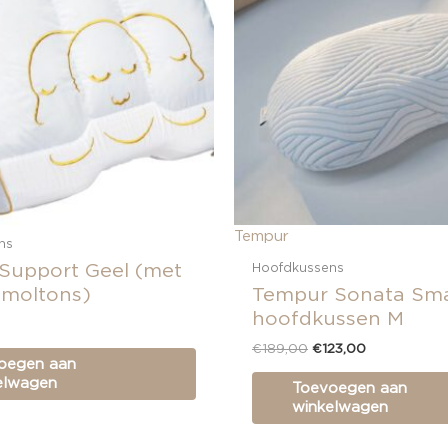
Tempur
ns
 Support Geel (met
Hoofdkussens
 moltons)
Tempur Sonata Sma
hoofdkussen M
€
189,00
€
123,00
oegen aan
elwagen
Toevoegen aan
winkelwagen