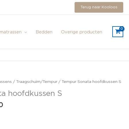
Terug naar Kooloos
matrassen
Bedden
Overige producten
onkelijke
Huidige
ussens
/
Traagschuim/Tempur
/ Tempur Sonata hoofdkussen S
prijs
ta hoofdkussen S
is:
0.
€136,00.
0