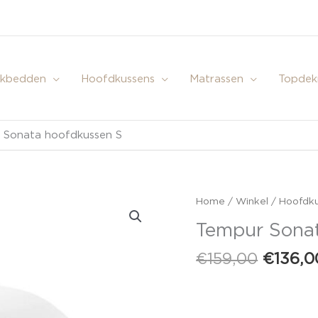
kbedden
Hoofdkussens
Matrassen
Topdek
 Sonata hoofdkussen S
Oorspr
Tempur
Home
/
Winkel
/
Hoofdk
prijs
Sonata
Tempur Sona
was:
hoofdkussen
€159,0
S
€
159,00
€
136,0
aantal