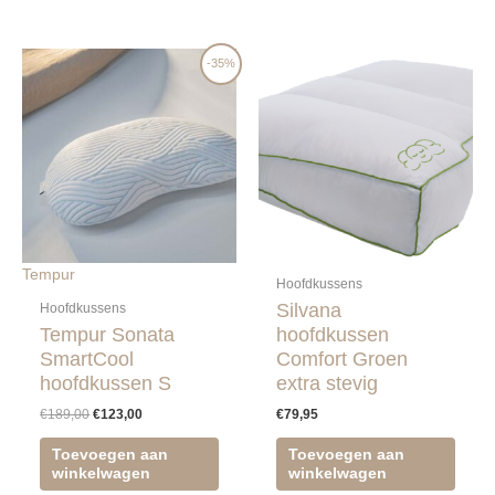
Oorspronkelijke
Huidige
-35%
prijs
prijs
was:
is:
€189,00.
€123,00.
Tempur
Hoofdkussens
Silvana
Hoofdkussens
Tempur Sonata
hoofdkussen
SmartCool
Comfort Groen
hoofdkussen S
extra stevig
€
189,00
€
123,00
€
79,95
Toevoegen aan
Toevoegen aan
winkelwagen
winkelwagen