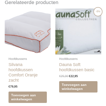
Gerelateerde producten
Oorspronkelijke
Huidige
-8%
prijs
prijs
was:
is:
€25,00.
€22,95.
Hoofdkussens
Hoofdkussens
Silvana
Dauna Soft
hoofdkussen
hoofdkussen basic
Comfort Oranje
€
25,00
€
22,95
zacht
Toevoegen aan
€
79,95
winkelwagen
Toevoegen aan
winkelwagen