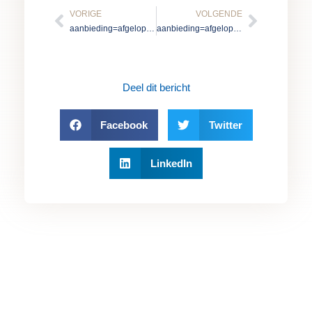
Vorige
Volgen
VORIGE
VOLGENDE
aanbieding=afgelopen
aanbieding=afgelopen
Deel dit bericht
Facebook
Twitter
LinkedIn