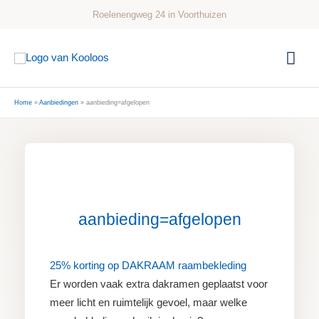
Ga
Roelenengweg 24 in Voorthuizen
naar
de
Hoo
inhoud
Home
Aanbiedingen
aanbieding=afgelopen
aanbieding=afgelopen
25% korting op DAKRAAM raambekleding
Er worden vaak extra dakramen geplaatst voor
meer licht en ruimtelijk gevoel, maar welke