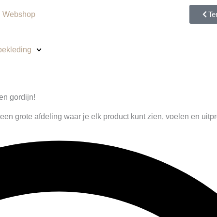
|
Webshop
Te
ekleding
en gordijn!
en grote afdeling waar je elk product kunt zien, voelen en uitp