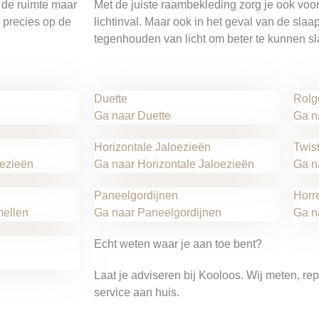
n de ruimte maar
Met de juiste raambekleding zorg je ook voor
n precies op de
lichtinval. Maar ook in het geval van de sla
tegenhouden van licht om beter te kunnen s
Duette
Rolg
Ga naar Duette
Ga n
Horizontale Jaloezieën​
Twis
oezieën
Ga naar Horizontale Jaloezieën​
Ga n
Paneelgordijnen
Horr
mellen
Ga naar Paneelgordijnen
Ga n
Echt weten waar je aan toe bent?
Laat je adviseren bij Kooloos. Wij meten, r
service aan huis.