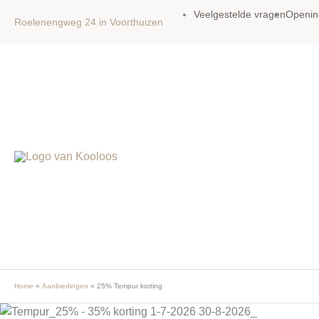
Ga
Veelgestelde vragen
Openin
Roelenengweg 24 in Voorthuizen
naar
de
inhoud
Home
Aanbiedingen
25% Tempur korting