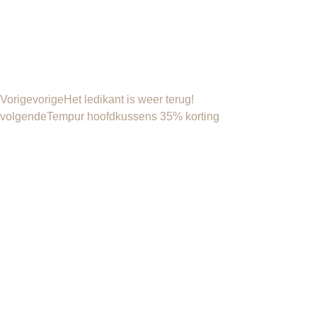
Vorige
vorige
Het ledikant is weer terug!
volgende
Tempur hoofdkussens 35% korting