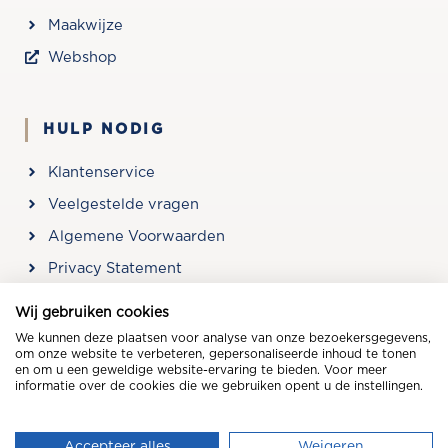
Maakwijze
Webshop
HULP NODIG
Klantenservice
Veelgestelde vragen
Algemene Voorwaarden
Privacy Statement
Openingstijden & Contact
Wij gebruiken cookies
We kunnen deze plaatsen voor analyse van onze bezoekersgegevens,
om onze website te verbeteren, gepersonaliseerde inhoud te tonen
Kom langs in onze winkel: Roelenengweg 24, 3781 BB
en om u een geweldige website-ervaring te bieden. Voor meer
Voorthuizen, 0342-473662
informatie over de cookies die we gebruiken opent u de instellingen.
Copyright © 2021 | Kooloos Slapen
Accepteer alles
Weigeren