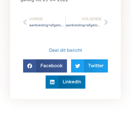
Vorige
Volge
VORIGE
VOLGENDE
aanbieding=afgelopen
aanbieding=afgelopen
Deel dit bericht
Facebook
Twitter
LinkedIn