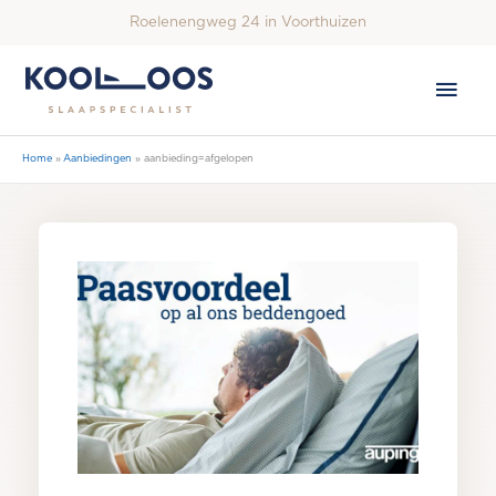
Ga
Roelenengweg 24 in Voorthuizen
naar
de
Hoo
inhoud
Home
Aanbiedingen
aanbieding=afgelopen