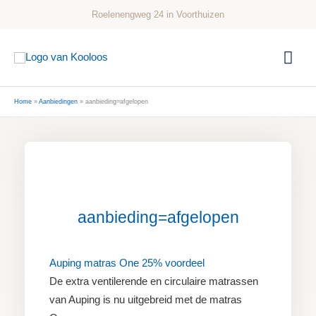
Ga
Roelenengweg 24 in Voorthuizen
naar
de
Hoo
inhoud
Home
Aanbiedingen
aanbieding=afgelopen
aanbieding=afgelopen
Auping matras One 25% voordeel
De extra ventilerende en circulaire matrassen
van Auping is nu uitgebreid met de matras