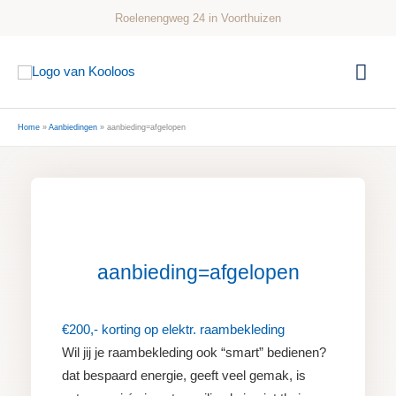
Ga
Roelenengweg 24 in Voorthuizen
naar
de
Hoo
inhoud
Home
Aanbiedingen
aanbieding=afgelopen
aanbieding=afgelopen
€200,- korting op elektr. raambekleding
Wil jij je raambekleding ook “smart” bedienen?
dat bespaard energie, geeft veel gemak, is