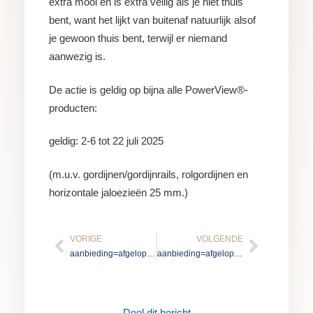
extra mooi én is extra veilig als je niet thuis
bent, want het lijkt van buitenaf natuurlijk alsof
je gewoon thuis bent, terwijl er niemand
aanwezig is.
De actie is geldig op bijna alle PowerView®-
producten:
geldig: 2-6 tot 22 juli 2025
(m.u.v. gordijnen/gordijnrails, rolgordijnen en
horizontale jaloezieën 25 mm.)
Vorige
Volgen
VORIGE
VOLGENDE
aanbieding=afgelopen
aanbieding=afgelopen