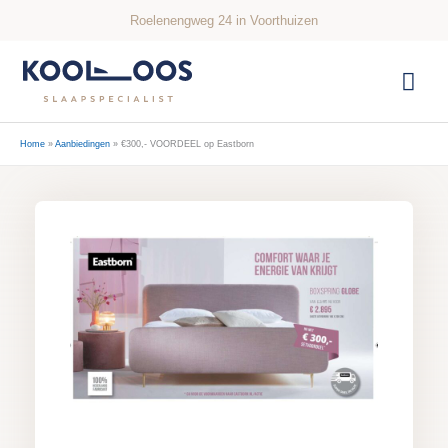
Ga
Roelenengweg 24 in Voorthuizen
naar
de
Hoo
inhoud
Home
Aanbiedingen
€300,- VOORDEEL op Eastborn