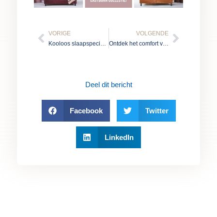
Vorige
Volgen
VORIGE
VOLGENDE
Kooloos slaapspecialist maakt het verschil
Ontdek het comfort van een donsdekbed
Deel dit bericht
Facebook
Twitter
LinkedIn