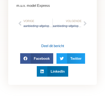
m.u.v. model Express
Vorige
Volgen
VORIGE
VOLGENDE
aanbieding=afgelopen
aanbieding=afgelopen
Deel dit bericht
Facebook
Twitter
LinkedIn