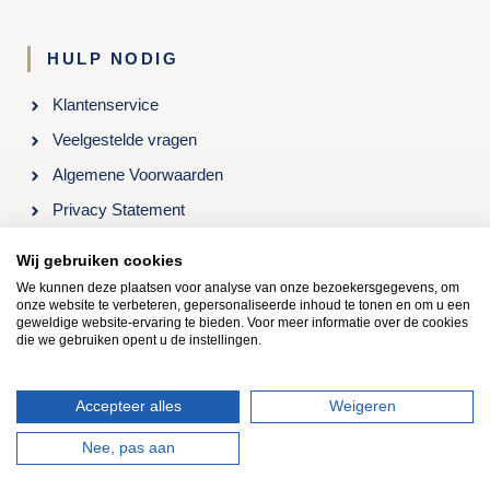
HULP NODIG
Klantenservice
Veelgestelde vragen
Algemene Voorwaarden
Privacy Statement
Openingstijden & Contact
Wij gebruiken cookies
We kunnen deze plaatsen voor analyse van onze bezoekersgegevens, om
onze website te verbeteren, gepersonaliseerde inhoud te tonen en om u een
Kom langs in onze winkel: Roelenengweg 24, 3781 BB
geweldige website-ervaring te bieden. Voor meer informatie over de cookies
Voorthuizen, 0342-473662
die we gebruiken opent u de instellingen.
Copyright © 2021 | Kooloos Slapen
Accepteer alles
Weigeren
Nee, pas aan
Website door
Make it Matter