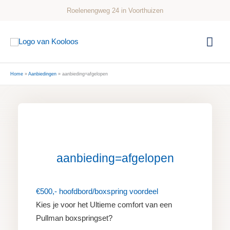
Ga
Roelenengweg 24 in Voorthuizen
naar
de
Hoo
inhoud
Home
Aanbiedingen
aanbieding=afgelopen
aanbieding=afgelopen
€500,- hoofdbord/boxspring voordeel
Kies je voor het Ultieme comfort van een
Pullman boxspringset?