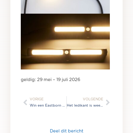
geldig: 29 mei – 19 juli 2026
Vorige
Volge
VORIGE
VOLGENDE
Win een Eastborn boxspring!
Het ledikant is weer terug!
Deel dit bericht