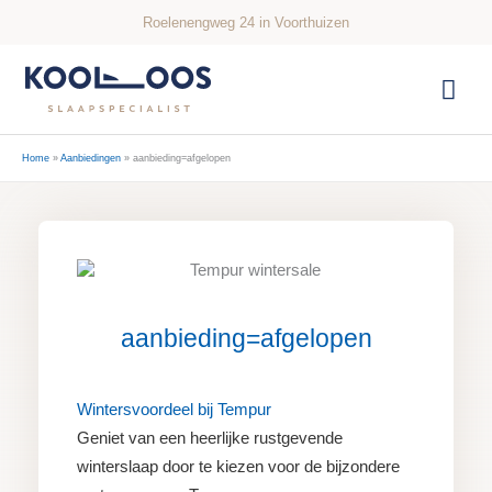
Ga
Roelenengweg 24 in Voorthuizen
naar
de
Hoo
inhoud
Home
Aanbiedingen
aanbieding=afgelopen
aanbieding=afgelopen
Wintersvoordeel bij Tempur
Geniet van een heerlijke rustgevende
winterslaap door te kiezen voor de bijzondere