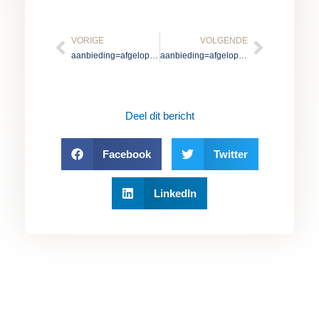
Vorige
Volgen
VORIGE
VOLGENDE
aanbieding=afgelopen
aanbieding=afgelopen
Deel dit bericht
Facebook
Twitter
LinkedIn