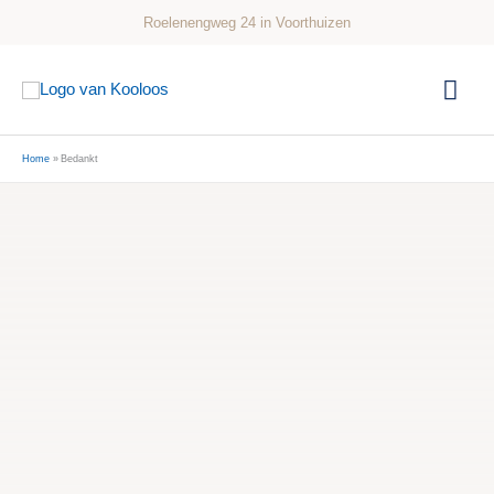
Ga
Roelenengweg 24 in Voorthuizen
naar
de
Hoo
inhoud
Home
Bedankt