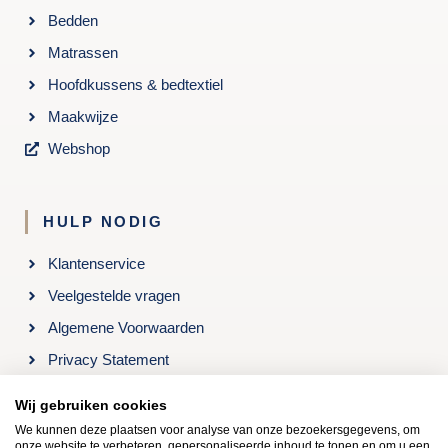
Bedden
Matrassen
Hoofdkussens & bedtextiel
Maakwijze
Webshop
HULP NODIG
Klantenservice
Veelgestelde vragen
Algemene Voorwaarden
Privacy Statement
Openingstijden & Contact
Wij gebruiken cookies
We kunnen deze plaatsen voor analyse van onze bezoekersgegevens, om
onze website te verbeteren, gepersonaliseerde inhoud te tonen en om u een
Kom langs in onze winkel: Roelenengweg 24, 3781 BB