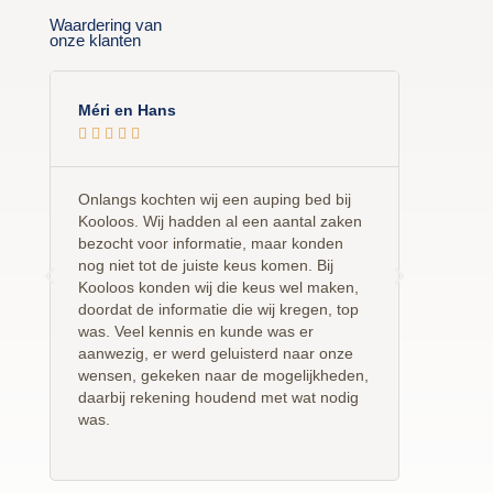
Waardering van
onze klanten
Méri en Hans
Silvia D










Onlangs kochten wij een auping bed bij
Onze wen
Kooloos. Wij hadden al een aantal zaken
dat is ge
bezocht voor informatie, maar konden
mooi bed
nog niet tot de juiste keus komen. Bij
gekregen.
Kooloos konden wij die keus wel maken,
advies.
doordat de informatie die wij kregen, top
was. Veel kennis en kunde was er
aanwezig, er werd geluisterd naar onze
wensen, gekeken naar de mogelijkheden,
daarbij rekening houdend met wat nodig
was.