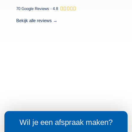
W





70 Google Reviews - 4.8
a
a
Bekijk alle reviews →
r
d
e
r
i
n
g
4
.
9
v
a
n
5
Wil je een afspraak maken?