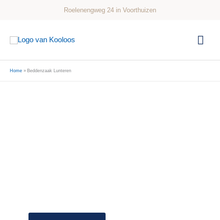
Ga
Roelenengweg 24 in Voorthuizen
naar
de
Hoo
inhoud
Home
Beddenzaak Lunteren
Kooloos is dé beddenzaak van Lunteren