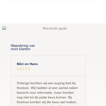
Waardering van
onze klanten
Méri en Hans
Silvia D










Onlangs kochten wij een auping bed bij
Onze wen
Kooloos. Wij hadden al een aantal zaken
dat is ge
bezocht voor informatie, maar konden
mooi bed
nog niet tot de juiste keus komen. Bij
gekregen.
Kooloos konden wij die keus wel maken,
advies.