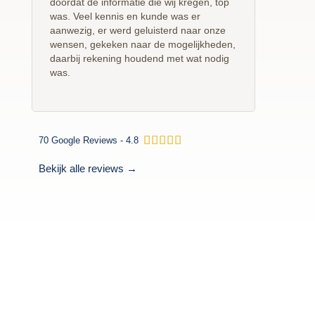
doordat de informatie die wij kregen, top
was. Veel kennis en kunde was er
aanwezig, er werd geluisterd naar onze
wensen, gekeken naar de mogelijkheden,
daarbij rekening houdend met wat nodig
was.
W





70 Google Reviews - 4.8
a
a
Bekijk alle reviews →
r
d
e
r
i
n
g
4
.