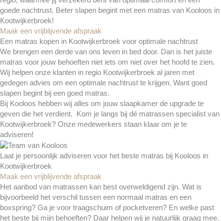
regio, waarmee jij verzekerd bent van optimaal comfort en een
goede nachtrust. Beter slapen begint met een matras van Kooloos in
Kootwijkerbroek!
Maak een vrijblijvende afspraak
Een matras kopen in Kootwijkerbroek voor optimale nachtrust
We brengen een derde van ons leven in bed door. Dan is het juiste
matras voor jouw behoeften niet iets om niet over het hoofd te zien.
Wij helpen onze klanten in regio Kootwijkerbroek al jaren met
gedegen advies om een optimale nachtrust te krijgen. Want goed
slapen begint bij een goed matras.
Bij Kooloos hebben wij alles om jouw slaapkamer de upgrade te
geven die het verdient. Kom je langs bij dé matrassen specialist van
Kootwijkerbroek? Onze medewerkers staan klaar om je te
adviseren!
Laat je persoonlijk adviseren voor het beste matras bij Kooloos in
Kootwijkerbroek
Maak een vrijblijvende afspraak
Het aanbod van matrassen kan best overweldigend zijn. Wat is
bijvoorbeeld het verschil tussen een normaal matras en een
boxspring? Ga je voor traagschuim of pocketveren? En welke past
het beste bij mijn behoeften? Daar helpen wij je natuurlijk graag mee.