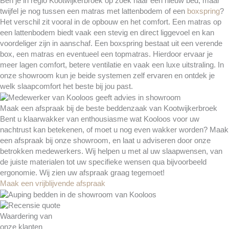
Ben je in regio Kootwijkerbroek op zoek naar een nieuw bed, maar
twijfel je nog tussen een matras met lattenbodem of een
boxspring
?
Het verschil zit vooral in de opbouw en het comfort. Een matras op
een lattenbodem biedt vaak een stevig en direct liggevoel en kan
voordeliger zijn in aanschaf. Een boxspring bestaat uit een verende
box, een matras en eventueel een topmatras. Hierdoor ervaar je
meer lagen comfort, betere ventilatie en vaak een luxe uitstraling. In
onze showroom kun je beide systemen zelf ervaren en ontdek je
welk slaapcomfort het beste bij jou past.
Maak een afspraak bij de beste beddenzaak van Kootwijkerbroek
Bent u klaarwakker van enthousiasme wat Kooloos voor uw
nachtrust kan betekenen, of moet u nog even wakker worden? Maak
een afspraak bij onze showroom, en laat u adviseren door onze
betrokken medewerkers. Wij helpen u met al uw slaapwensen, van
de juiste materialen tot uw specifieke wensen qua bijvoorbeeld
ergonomie. Wij zien uw afspraak graag tegemoet!
Maak een vrijblijvende afspraak
Waardering van
onze klanten