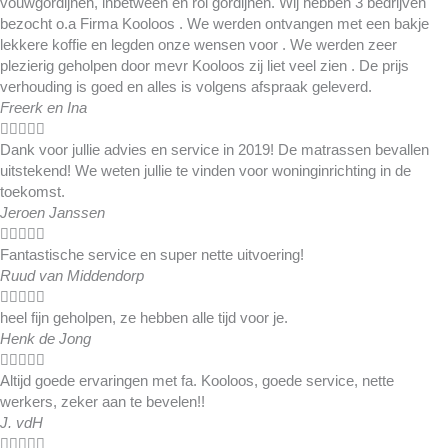
vouwgordijnen, inbetween en rol gordijnen. Wij hebben 3 bedrijven
bezocht o.a Firma Kooloos . We werden ontvangen met een bakje
lekkere koffie en legden onze wensen voor . We werden zeer
plezierig geholpen door mevr Kooloos zij liet veel zien . De prijs
verhouding is goed en alles is volgens afspraak geleverd.
Freerk en Ina





Dank voor jullie advies en service in 2019! De matrassen bevallen
uitstekend! We weten jullie te vinden voor woninginrichting in de
toekomst.
Jeroen Janssen





Fantastische service en super nette uitvoering!
Ruud van Middendorp





heel fijn geholpen, ze hebben alle tijd voor je.
Henk de Jong





Altijd goede ervaringen met fa. Kooloos, goede service, nette
werkers, zeker aan te bevelen!!
J. vdH




