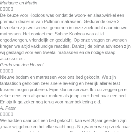
Marianne en Martin





De keuze voor Kooloos was omdat de woon- en slaapwinkel een
premium dealer is van Pullman matrassen. Gedurende onze 2
bezoeken zijn we serieus genomen in onze zoektocht naar nieuwe
matrassen. Het contact met Sabine Kooloos was altijd
ongedwongen, vriendelijk en geduldig. Op onze vragen en wensen
kregen we altijd vakkundige reacties. Dankzij de prima adviezen zijn
wij geslaagd voor een tweetal matrassen en de nodige slaap
accessoires.
Gerda van den Heuvel





Nieuwe bodem en matrassen voor ons bed gekocht. We zijn
fantastisch geholpen zeer snelle levering en heerlijk allerlei test
kussen mogen proberen. Fijne klantenservice. Ik zou zeggen ga er
zeker eens een afspraak maken als je op zoek bent naar een bed.
En oja ik ga zeker nog terug voor raambekleding e.d.
A. Pater





We hadden daar ooit een bed gekocht, kan wel 20jaar geleden zijn
,maar wij gebruiken het elke nacht nog . Nu ,waren we op zoek naar