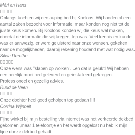
Méri en Hans





Onlangs kochten wij een auping bed bij Kooloos. Wij hadden al een
aantal zaken bezocht voor informatie, maar konden nog niet tot de
juiste keus komen. Bij Kooloos konden wij die keus wel maken,
doordat de informatie die wij kregen, top was. Veel kennis en kunde
was er aanwezig, er werd geluisterd naar onze wensen, gekeken
naar de mogelijkheden, daarbij rekening houdend met wat nodig was.
Silvia Drenthe





Onze wens was "slapen op wolken"....en dat is gelukt! Wij hebben
een heerlijk mooi bed geleverd en geïnstalleerd gekregen.
Professioneel en gezellig advies.
Ruud de Veen





Onze dochter heel goed geholpen top gedaan !!!!
Corrina Wijnbelt





Fijne winkel bij mijn bestelling via internet was het verkeerde dekbed
gekomen ,maar 1 telefoontje en het werdt opgelost nu heb ik mijn
fijne donze dekbed gehadt