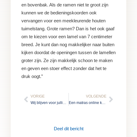
en bovenbak. Als de ramen niet te groot zijn
kunnen we de bedieningskoorden ook
vervangen voor een meekleurende houten
tuimelstang. Grote ramen? Dan is het ook gaaf
om te kiezen voor een lamel van 7 centimeter
breed. Je kunt dan nog makkelijker naar buiten
kijken doordat de openingen tussen de lamellen
groter zijn. Ze zijn makkelijk schoon te maken
en geven een stoer effect zonder dat het te
druk oogt.”
Vorige
Volgen
VORIGE
VOLGENDE
Wij blijven voor jullie klaarstaan
Een matras online kopen? Geen aanrader
Deel dit bericht