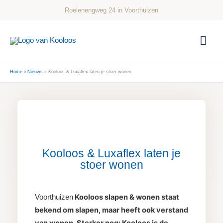
Ga
Roelenengweg 24 in Voorthuizen
naar
de
Hoo
inhoud
Home
Nieuws
Kooloos & Luxaflex laten je stoer wonen
Kooloos & Luxaflex laten je
stoer wonen
Kooloos slapen & wonen staat
Voorthuizen
bekend om slapen, maar heeft ook verstand
van wonen. Sterker nog: Kooloos is de