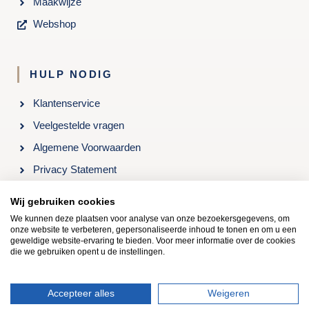
Maakwijze
Webshop
HULP NODIG
Klantenservice
Veelgestelde vragen
Algemene Voorwaarden
Privacy Statement
Openingstijden & Contact
Wij gebruiken cookies
We kunnen deze plaatsen voor analyse van onze bezoekersgegevens, om
onze website te verbeteren, gepersonaliseerde inhoud te tonen en om u een
Kom langs in onze winkel: Roelenengweg 24, 3781 BB
geweldige website-ervaring te bieden. Voor meer informatie over de cookies
Voorthuizen, 0342-473662
die we gebruiken opent u de instellingen.
Copyright © 2021 | Kooloos Slapen
Accepteer alles
Weigeren