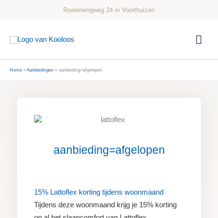
Ga
Roelenengweg 24 in Voorthuizen
naar
de
Hoo
inhoud
Home
Aanbiedingen
aanbieding=afgelopen
aanbieding=afgelopen
15% Lattoflex korting tijdens woonmaand
Tijdens deze woonmaand krijg je 15% korting
op al het slaapcomfort van Lattoflex.