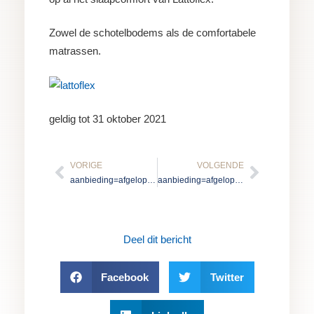
Zowel de schotelbodems als de comfortabele
matrassen.
geldig tot 31 oktober 2021
Vorige
Volgen
VORIGE
VOLGENDE
aanbieding=afgelopen
aanbieding=afgelopen
Deel dit bericht
Facebook
Twitter