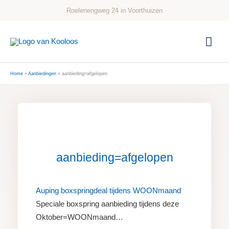
Ga
Roelenengweg 24 in Voorthuizen
naar
de
Hoo
inhoud
Home
Aanbiedingen
aanbieding=afgelopen
aanbieding=afgelopen
Auping boxspringdeal tijdens WOONmaand
Speciale boxspring aanbieding tijdens deze
Oktober=WOONmaand…