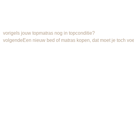
vorige
Is jouw topmatras nog in topconditie?
volgende
Een nieuw bed of matras kopen, dat moet je toch vo