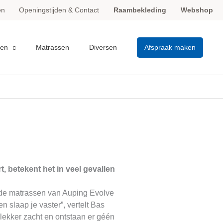
en
Openingstijden & Contact
Raambekleding
Webshop
en
Matrassen
Diversen
Afspraak maken
, betekent het in veel gevallen
In de matrassen van Auping Evolve
en slaap je vaster”, vertelt Bas
 lekker zacht en ontstaan er géén