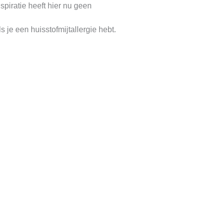
spiratie heeft hier nu geen
 je een huisstofmijtallergie hebt.
Vorige
Volgende