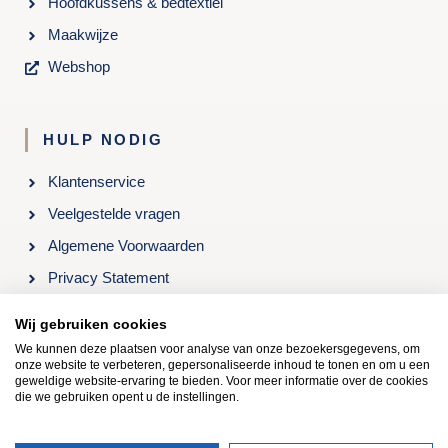
Hoofdkussens & bedtextiel
Maakwijze
Webshop
HULP NODIG
Klantenservice
Veelgestelde vragen
Algemene Voorwaarden
Privacy Statement
Openingstijden & Contact
Wij gebruiken cookies
We kunnen deze plaatsen voor analyse van onze bezoekersgegevens, om
onze website te verbeteren, gepersonaliseerde inhoud te tonen en om u een
Kom langs in onze winkel: Roelenengweg 24, 3781 BB
geweldige website-ervaring te bieden. Voor meer informatie over de cookies
Voorthuizen, 0342-473662
die we gebruiken opent u de instellingen.
Copyright © 2021 | Kooloos Slapen