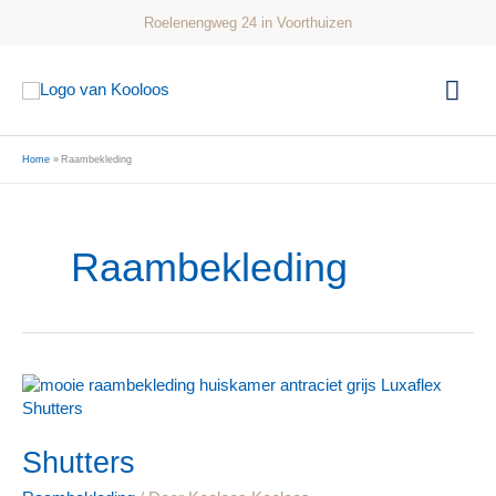
Ga
Roelenengweg 24 in Voorthuizen
naar
de
Hoo
inhoud
Home
Raambekleding
Raambekleding
Shutters
Shutters